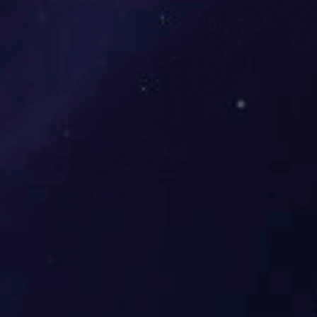
蔬菜预冷库
咨询热线 4008015683
地址：西安市未央宫李上壕村
尚豪家园小区大门东侧B座2层
10203房号