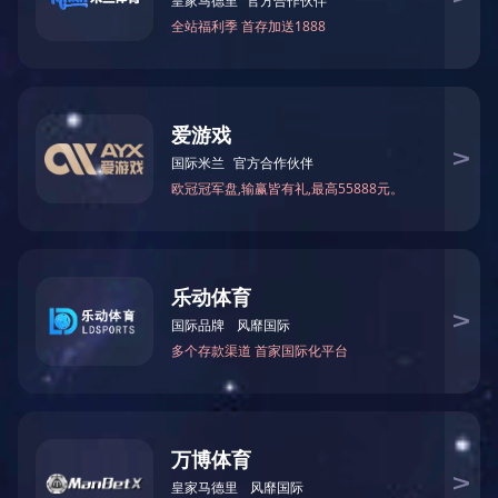
医药冷库
速冻冷库
饮品冷库
乳品冷库
预冷冷库
果品蔬菜冷库
冷藏冷冻冷库
酒店冷库
宾馆冷库
超市冷库
压缩机系列
民众酒店厨房冷冻
江苏雪梅半封闭压缩机
上一篇:
建设西安
谷轮全封半封压缩机