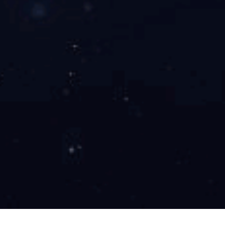
…
星空
成
熟悉情况
队
快速通道 EXPRESS LANE
项目直通车：
冷库工程
压缩机系列
两器