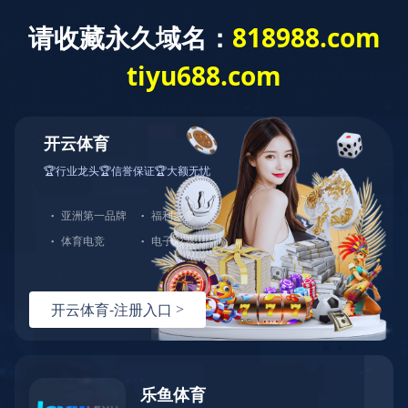
星空·官方端网站登录入口
欢迎光临星空·官方端网站登录入口-星空(中国) 官方网站！
星空·官方端网站登录入口-星空(中国)
冷库工程
关于我们
联系我们