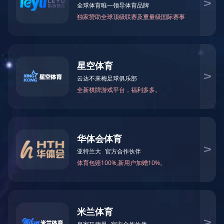
当前位置：
星空·官方端网站登录入口
>
业务中心
>
冷库工程
>
饮品
库
业务中心
热门推荐
/ HOT
Business Center
冷库工程
厨房冷库
保鲜冷库