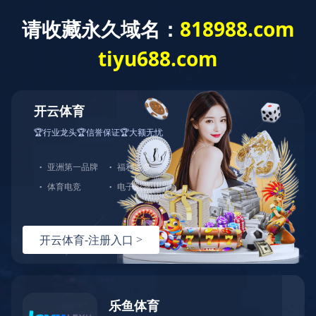
星空·官方端网站登录入口
欢迎光临星空·官方端网站登录入口-星空(中国) 官方网站！
星空·官方端网站登录入口-星空(中国)
冷库工程
关于我们
联系我们