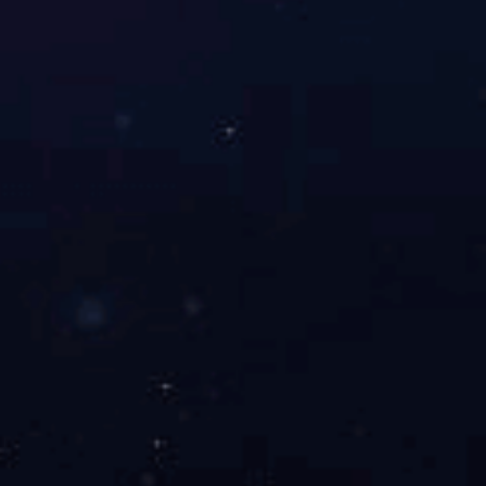
快速通道 EXPRESS LANE
项目直通车：
冷库工程
压缩机系列
两器
置顶推荐：
宾馆双温冷库
食品速冻隧道
超市配送
德国北京比泽尔
谷轮全封半封压缩机
江苏雪梅半封
苹果冷藏库
苹果冷库
香蕉保鲜冷库
苹果冷库安
锦翔炝锅中央厨房配送冷库
星空·官方端网站登录入口-星空(中国)
冷库工程
关于我们
联系我们