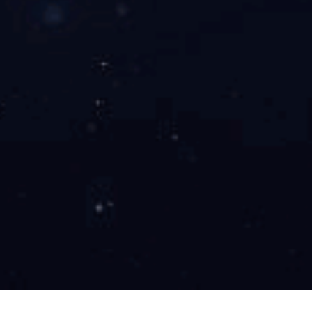
小区大门东侧B座2层10203房号
扫一扫二维
码而光更美
妙
西安冷库冷风机
江