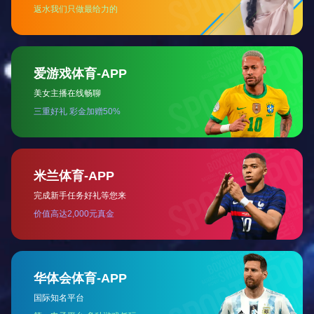
3、试运转时，严
宾馆双温冷库
缩机（每次工厂电
4、制冷压缩机不
5、当安真小编解
食品速冻隧道