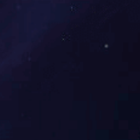
蔬菜预冷库
相关服务
谷轮全封半封压缩机销售
谷轮全封半封压缩机价格
谷轮全封半封压缩机哪家好
咨询热线 4008015683
地址：西安市未央宫李上壕村
尚豪家园小区大门东侧B座2层