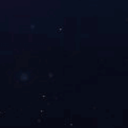
快速通道 EXPRESS LANE
项目直通车：
冷库工程
压缩机系列
两器
置顶推荐：
宾馆双温冷库
食品速冻隧道
超市配送
德国北京比泽尔
谷轮全封半封压缩机
江苏雪梅半封
苹果冷藏库
苹果冷库
香蕉保鲜冷库
苹果冷库安
锦翔炝锅中央厨房配送冷库
咨
4
星空·官方端网站登录入口-星空(中国)
冷库工程
关于我们
联系我们