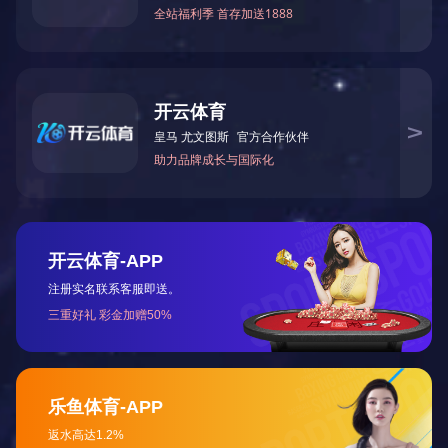
德国北京比泽尔
两器系列
冷凝器
冷风机
咨询热线 4008015683
地址：西安市未央宫李上壕村
尚豪家园小区大门东侧B座2层
10203房号