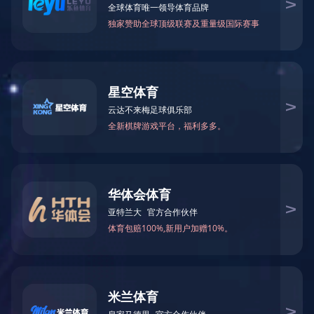
当前位置：
星空·官方端网站登录入口
>
业务中心
>
两器系列
>
冷风
业务中心
热门推荐
/ HOT
Business Center
冷库工程
厨房冷库
保鲜冷库