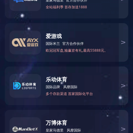
医药冷库
速冻冷库
饮品冷库
乳品冷库
预冷冷库
果品蔬菜冷库
冷藏冷冻冷库
酒店冷库
宾馆冷库
冷风机
/ PROD
超市冷库
压缩机系列
江苏雪梅半封闭压缩机
谷轮全封半封压缩机