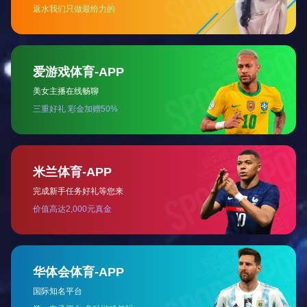
宾馆双温冷库
食品速冻隧道