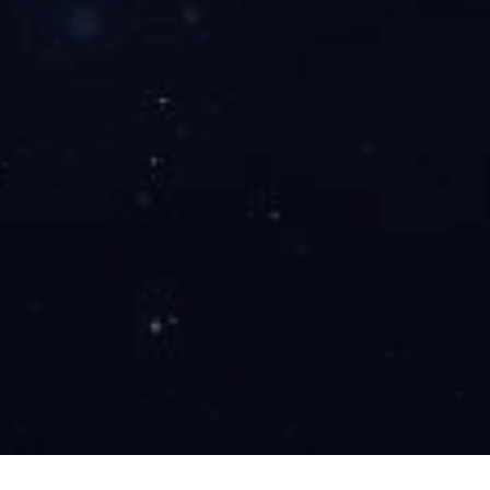
…
…
要了解淘宝手机端
星空·官方端网站登录入口-星空(中国) 气调保鲜库工程案例
安