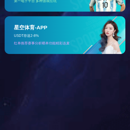
超市配送冷库
食品冷冻库