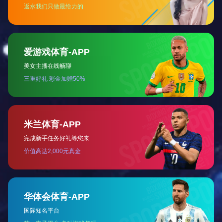
用的阀组设计，高
宾馆双温冷库
冷却的电机。其中
这个系统经过多年
3、在实用R22空
喷液散热试验装置或
食品速冻隧道