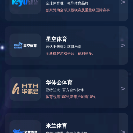
当前位置：
星空·官方端网站登录入口
>
业务中心
>
压缩机系列
>
德
京比泽尔
业务中心
Business Center
冷库工程
厨房冷库
保鲜冷库