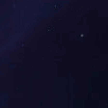
蔬菜预冷库
相关服务
德国北京比泽尔销售
德国北京比泽尔价格
德国北京比泽尔哪家好
咨询热线 4008015683
地址：西安市未央宫李上壕村
尚豪家园小区大门东侧B座2层