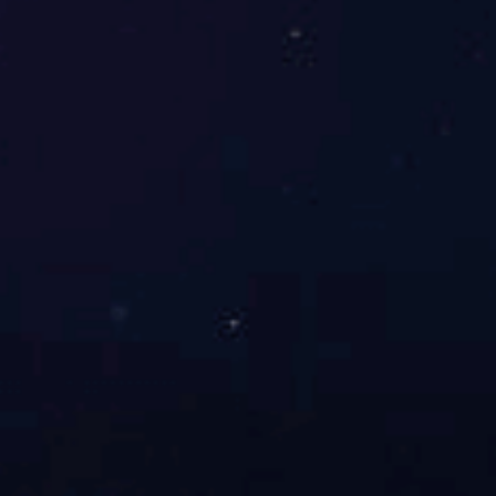
10203房号
联系人：王总
联系电话：18792452316
座机：
400电话：4008015683
邮箱：
地址：西安市未央宫李上壕村尚豪家园