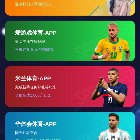
宾馆双温冷库
食品速冻隧道
二、减少冷库
1、有保障冰
的概念时，应用于
成，有效的变小库