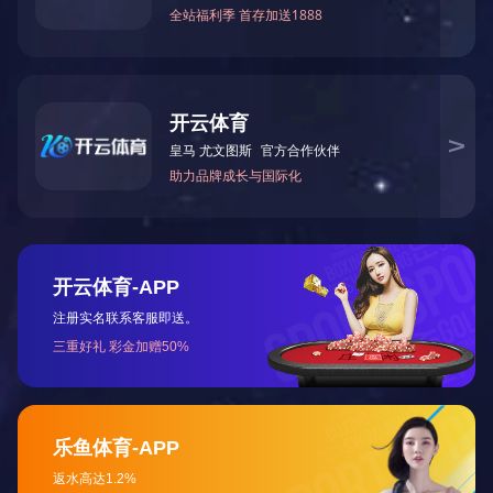
而减压蒸馏器器内油
德国北京比泽尔
低，使油泥进人减
设计。
两器系列
（2）迅速排
18%，冷却量降
冷凝器
（3）按时清
冷风机
（4）尽快除
（5）进行季
眼。
热门推荐
4、能保证满
备设备量大的挤压
5、改变电脑
左右时分电脑开机
费，有时全天冷凝