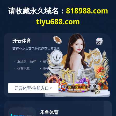
星空·官方端网站登录入口
欢迎光临星空·官方端网站登录入口-星空(中国) 官方网站！
星空·官方端网站登录入口-星空(中国)
冷库工程
关于我们
联系我们