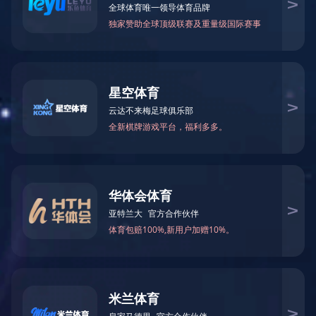
当前位置：
星空·官方端网站登录入口
>
新闻资讯
>
疑惑解答
业务中心
Business Center
冷库工程
厨房冷库
一、冷库应注
保鲜冷库