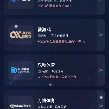
资质荣誉
/ MENU
星空·官方端网站登录入口-星空(中国) 成立于2008年，
断提高自身技术和服务质量,已在不同类型、不同规模的组合式冷库
大、中、小型各种冷库工程，在冷库设计、安装方面积累了丰富