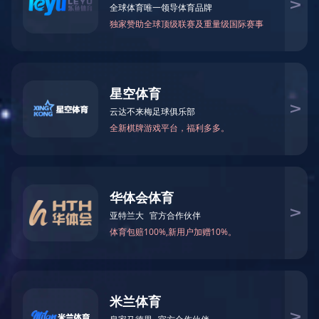
当前位置：
星空·官方端网站登录入口
>
关于我们
>
资质荣誉
栏目导航-MENU
资质荣誉