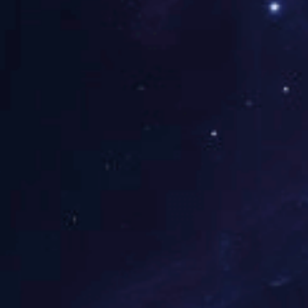
星空·官方端网站登录入口-星空(中国) 蔬菜保鲜库
…
熟知情况
星空·官方端网站登录入口-星空(中国) 气调保鲜库工程案例