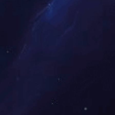
星空·官方端网站登录入口-星空(中国) 制热实现目标的
安装安康石泉冷冻地下隧道工程冻库，朋友尚未2吨冷
冻地下隧道工程冻库报验实现目标，并开始应用！…
认知淘宝手机端
疑惑解答