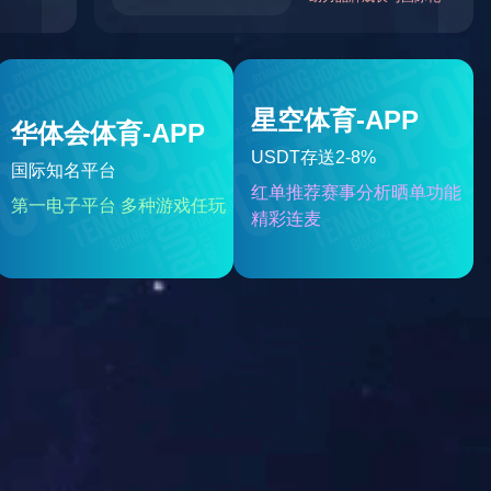
机早已被常见软件于安真小编车载空调制热和车载空调
制热方向几百年，还在行业市场上被著名为是尽量的减
小机。缸筒式减小机并且还兼具极强的通用版性，在地
温速冻，车载空调制热和热泵机组软件中被广泛利用。
…
相关推荐：
食品保鲜冷库
查看详情
保鲜库
宾馆双温冷库
咨询热线 4008015683