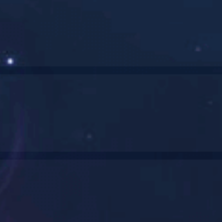
缩机系列
>
德国北
推荐
/ HOT RECOMMEND