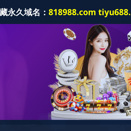
采用全国新型节能环保冷库技术
东北省市水果冷库组装制作有实力有
程
压缩机系列
两器系列
业务中心
工