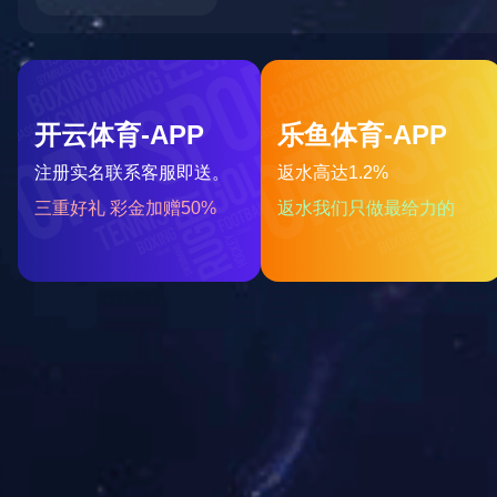
医药冷库
速冻冷库
饮品冷库
乳品冷库
预冷冷库
果品蔬菜冷库
冷藏冷冻冷库
酒店冷库
宾馆冷库
德国
超市冷库
压缩机系列
江苏雪梅半封闭压缩机
谷轮全封半封压缩机