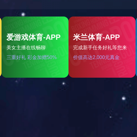
北京比泽尔
/ PRODUCTS
德国北京比泽尔
陕西星空·官方端网站
登录入口-星空(中国)