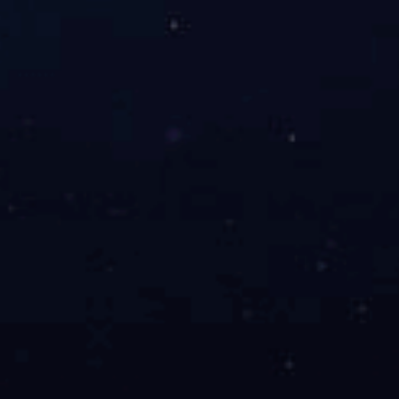
花椒速冻库
蔬菜保鲜库
蔬菜保鲜库
库
豪享来冷冻库
蔬菜冷库
水果冷藏库
冷库
保鲜冷库
群众厨房冷冻库
Q：
程案例
资质荣誉
行业新闻