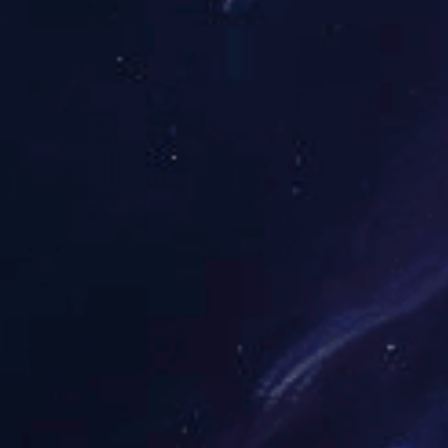
德国北京比泽尔
两器系列
冷凝器
冷风机
咨询热线 4008015683
地址：西安市未央宫李上壕村
尚豪家园小区大门东侧B座2层
10203房号