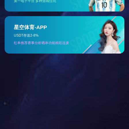
服务器架设自然通
超市配送冷库
上一篇:
冷库温度
【推荐阅读】
食品冷冻库