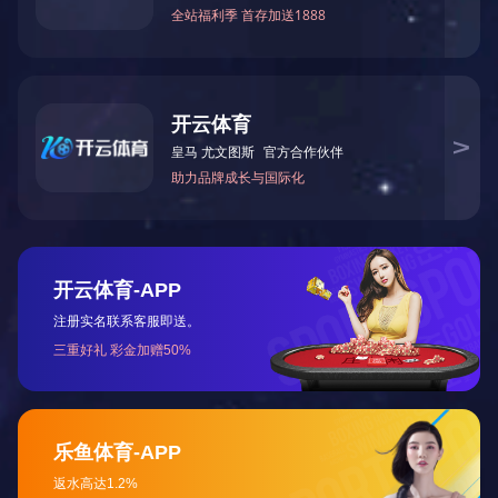
德国北京比泽尔
（三）智慧掌握技术
控温民用控调，进
两器系列
手机语音设施，分析
的装配图率预測达
冷凝器
冷风机
热门推荐