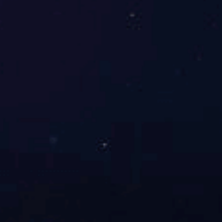
【推荐阅读】
星空·官方端网站登录入口-星空(中国) 蔬菜保鲜库