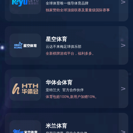
当前位置：
星空·官方端网站登录入口
>
新闻资讯
>
行业新闻
业务中心
Business Center
2025年
冷库工程
厨房冷库
一、领域规模较与的
保鲜冷库