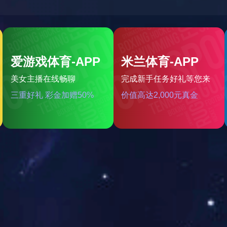
星空·官方端网站登录入口-星空(中国) 冷库装置小编装置装置
篇:
西安冷库设备厂家
下一