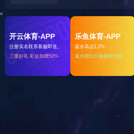
医药冷库
速冻冷库
饮品冷库
乳品冷库
预冷冷库
果品蔬菜冷库
冷藏冷冻冷库
酒店冷库
宾馆冷库
超市冷库
压缩机系列
郑州
江苏雪梅半封闭压缩机
上一
谷轮全封半封压缩机