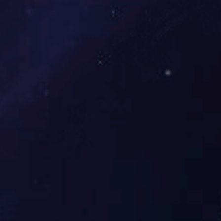
工程案例
CASE SHOW