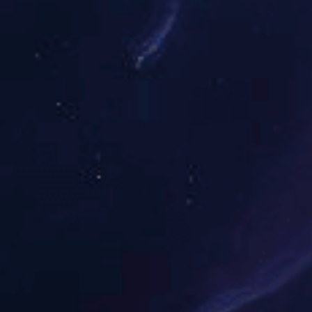
德国北京比泽尔
【
两器系列
冷凝器
冷风机
热门推荐