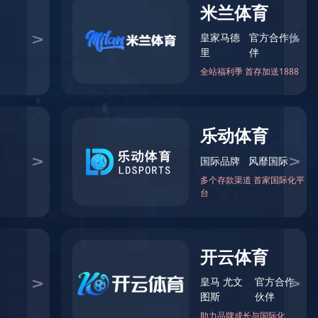
搜索
家
：
二维码分享