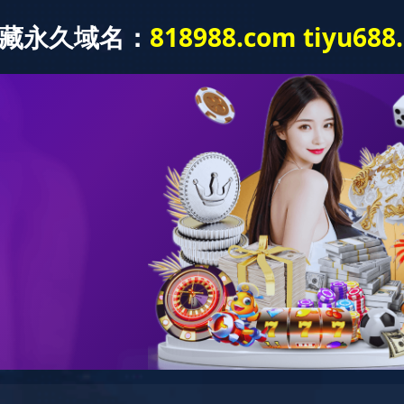
采用全国新型节能环保冷库技术
东北东北部冻库按照规划潜力装修公
程
压缩机系列
两器系列
业务中心
工