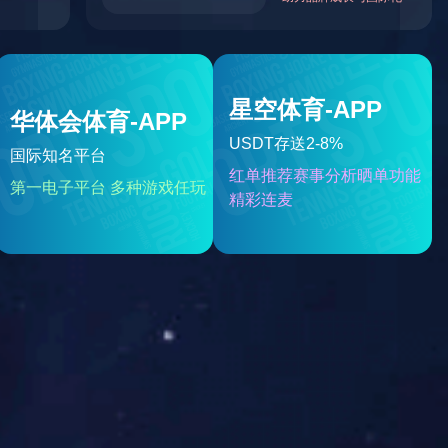
篇:
西安冷库设备，值得推荐!