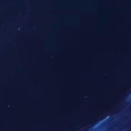
【返回列表】
冷工程产业全景透视：重塑现代生活的温度革命
制冷设备在工业领域的应用场景非常广泛，以下是一些主要的应用实例：
革新制冷科技，高效节能制冷设备引领夏日清凉新风尚——行业巨头发布新品，市场反响热烈
安制冷设备有哪些常见问题以及使用方法呢
冷库制作设备有哪些特点，压缩机保护有哪些影响因素呢？