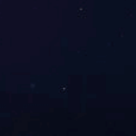
星空·官方端网站登录入口-星空(中国) 蔬菜保鲜库
…
…
清楚详情页
星空·官方端网站登录入口-星空(中国) 气调保鲜库工程案例
安