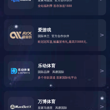
医药冷库
速冻冷库
饮品冷库
乳品冷库
预冷冷库
果品蔬菜冷库
冷藏冷冻冷库
酒店冷库
宾馆冷库
超市冷库
压缩机系列
星空·官方端网站登
江苏雪梅半封闭压缩机
上一篇:
西安冷库
谷轮全封半封压缩机