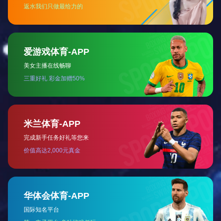
宾馆双温冷库
食品速冻隧道