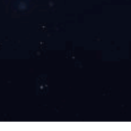
…
星空
照
明白淘宝手机端
冻
快速通道 EXPRESS LANE
项目直通车：
冷库工程
压缩机系列
两器